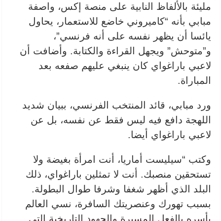
مليئة بالألفاظ النابية على منصة إكس، واصفة
مبابي بأنه “كاميروني ⁠خاضع للاستعمار، يحاول
يائسا أن يظهر نفسه على أنه فرنسي”،
و”متوحش” ويجهل القراءة والكتابة. وأضافت أن
لاعبي باراغواي كان ينبغي عليهم صفعه ⁠بعد
المباراة.
ورد مبابي، قائد المنتخب الفرنسي، ببيان شديد
اللهجة دافع فيه ليس فقط عن نفسه، بل عن
لاعبي باراغواي أيضا.
وكتب “سيليست أماريا، أنت امرأة بغيضة ولا
تستحقين منصبك. أنت لا تمثلين باراغواي، ذلك
البلد الذي أظهر شغفا وشرفا طوال البطولة.
بسبب تهورك وعنصريتك السافرة، نسي العالم
بأسره بالفعل المسيرة والجهود التاريخية التي