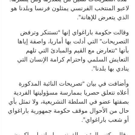
لاعبو المنتخب الفرنسي يمثلون ⁠فرنسا وبلدنا هو
الذي يتعرض للإهانة”.
وقالت حكومة باراغواي إنها “تستنكر وترفض
التصريحات” التي ‌أدلت بها أماريا، واصفة إياها
بأنها “تتعارض مع القيم والمبادئ التي تلهم
التعايش السلمي واحترام كرامة الإنسان التي
ينادي بها بلدنا”.
وأضافت في بيان “تصريحات النائبة المذكورة
أعلاه تتعلق حصريا بممارسة مسؤوليتها الفردية
بصفتها عضو في السلطة التشريعية، ولا تمثل بأي
حال من الأحوال موقف حكومة جمهورية باراغواي
أو شعب باراغواي”.
وقال مكتب الرئيس الفرنسي إيمانويل ماكرون