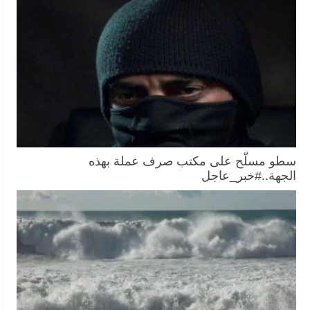
سطو مسلّح على مكتب صرف عملة بهذه
الجهة..#خبر_عاجل