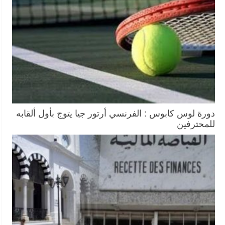
دورة لوس كابوس : الفرنسي أرتور جيا يتوج بأول ألقابه
للمحترفين