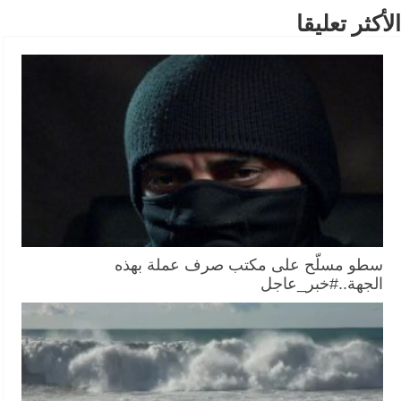
الأكثر تعليقا
سطو مسلّح على مكتب صرف عملة بهذه
الجهة..#خبر_عاجل