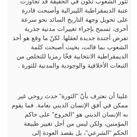
تثور
الشعوب تكون في الحقيقة قد تجاوزت
عتبة الديمقراطية الليبرالية وأصبحت
قادرة
على تحويل وجهة التاريخ السائد نحو سرعة
أخرى، تسمح بإجراء تغييرات
مدنية جذرية
تفرض أجندة جديدة لعقلها. لكنّ ما وقع هو أخذ
الشعوب بما قالت،
بحيث أصبحت كلمة
الديمقراطية الانتخابية فخّا رمزيا للتخلص من
التبعات
الأخلاقية والوجودية والمدنية للثورة
.
علينا أن نعترف بأنّ "الثورة" حدث روحي غير
ممكن في أفق الإنسان
الديني بعامة. فما يقوم
به الإنسان الديني هو "الخروج" على حاكم
المؤمنين،
ولكن ليس من أجل تغيير طبيعة
الحكم "الشرعي"، بل بقصد العودة إلى