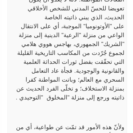
تعويضا
للحسّ المدني للشخص الأخلاقي
الحديث، الذي يبني ذاتيته الخاصة
على
"
الأوتونوميا" الموجبة، أي على الانتقال
الواعي من منزلة "الرعية" الدينية
إلى منزلة
"الشريك" الجمهوري، بهاجس هووي هلامي
لجموع جُرّدت من المكاسب
التاريخية القليلة
التي تحقّقت بفضل ثورات الحداثة العلمية
والقانونية
والوجودية. فجأة عاد التعامل
السحري مع العالم؛ وباتت المواطنة كفرا
بمنزلة
الاستخلاف؛ و تخلّى الفرد الحديث عن
ذاتيته ورجع إلى منزلة "المخلوق
"
التوحيدي
.
ولأنّ هذه الأمور قد تمّت عن طواعية، أي من