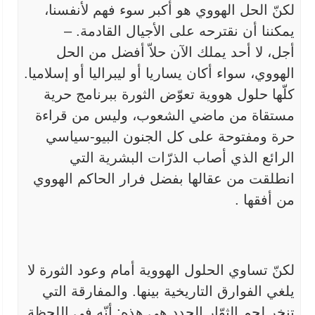
لكنّ الحل الهووي هو أكبر سوء فهم لأنفسنا،
يمكننا أن نقترحه
على الأجيال القادمة. –
أجل، لا أحد يملك الآن حلاّ أفضل من الحل
الهووي،
سواء أكان يساريا أو ليبراليا أو إسلاميا.
كلّها حلول هووية تعوّض الثورة
ببرنامج حرية
مستقاة من ماضي الشعوب، وليس من قراءة
حرة ومفتوحة على كل
الجنون البيو-سياسي
الرائع الذي أصاب الذرّات البشرية التي
انطلقت من
عقالها بفضل فرار الحاكم الهووي
من أفقها
.
لكنّ تساوي الحلول الهووية أمام وعود الثورة لا
يلغي الفوارق
التاريخية بينها. والمفارقة التي
تنخر لحم الثوّار الجدد هي هذه: أنّه في
اللحظة