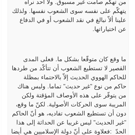
من تهكّم صامت غير مسبوق. ولا أحد نراه
يتهكّم على نفسه
سوى الشعوب نفسها. ولذلك
علينا ألاّ نبالغ في نقد الشعوب أو في الدفاع
عن
اختياراتها.
ما وقع كان متوقّعا بشكل ما. فعلى المدى
القصير لا تستطيع
الشعوب أن تتأكّد من طردها
للحاكم الهووي الحديث إلاّ بالاحتماء بمظلة
حاكم
من نوع "غير حديث" تماما. وليس هناك
من يتوفّر على هذه الأوصاف المؤقتة
ولكن
المريبة سوى الحركات الأصولية. لكنّ ما وقع،
دون أن تستطيع الشعوب
تفاديه، هو أنّ الحاكم
"غير الحديث" ليس غريبا عن الحداثة إلى هذا
الحدّ
:
فعلاوة على أنّ دولة الإسلاميين هي أيضا