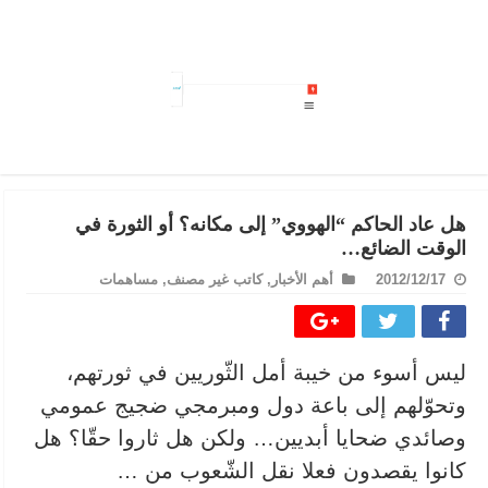
شركة نقل تونس تصدر بلاغ هام وتلوح بتتبعات عدلية..#خبر_عاجل
هل عاد الحاكم “الهووي” إلى مكانه؟ أو الثورة في
الوقت الضائع…
2012/12/17
أهم الأخبار
,
كاتب غير مصنف
,
مساهمات
ليس أسوء من خيبة أمل الثّوريين في ثورتهم،
وتحوّلهم إلى باعة دول ومبرمجي ضجيج عمومي
وصائدي ضحايا أبديين… ولكن هل ثاروا حقّا؟ هل
كانوا يقصدون فعلا نقل الشّعوب من …