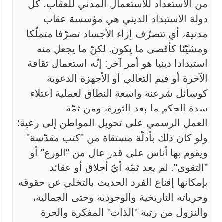
من الاستعداد للاستعمال المدني للعقاب. كل
دولة
الاستبداد الديني هي مؤسسة عقاب
مدنية، أي تتصرّف إزاء الأجساد تصرّفا
متملّكا
ومشيّئا كأقصى ما يكون. لكنّ ما يجعل منه
استبدادا دينيا هو أمر
آخر: إنّه استعمال ثقافة
الآخرة أو قيم التعالي أو الأجهزة الدعوية
كوسائل
شرعنة واسعة النطاق لعملية اعتلاء
سدة الحكم ما بعد الثورة، ومن ثمّة
العمل
الرسمي على تحويل المواطن إلى رعية؛
ولو كان ذلك بأدلّة مستقاة من "كتب
مقدّسة"
ويقوم بها أناس على قدر عال من "الورع" أو
"التقوى". لم يعد ثمّة
أيّ أخلاق أو عقائد
بإمكانها إقناع الفرد الحديث بالتخلي عن حقوقه
وحرياته
التاريخية والوجودية وحتى الجمالية،
والنزول من رتبة "الذات" المفكرة
والحرة