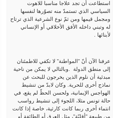
استطاعت أن تجد علاجا مناسبا للاهوت
السياسي الذي
تستمدّ منه تصوّرها لنفسها
ومجمل قيمها ومن ثمّ نوع الشرعية الذي ترتاح
له
وتبني داخله الأفق الأخلاقي أو الإنساني
لأبنائها
.
عرفنا الآن أنّ "المواطنة" لا تكفي للاطمئنان
إلى منطق الدولة
.
وبالتالي لا يمكن من ناحية
مبدئية أن نلوم الذين يخرجون للبحث عن
نماذج
أخرى للحرية. وكان لابدّ من تنشيط
الهواجس الإيمانية، ولحسن الحظّ لم يقع،
في
حالة تونس مثلا، اللجوء إلى تنشيط رواسب
انتماء أخرى ربما كانت كارثية،
خاصة إذا كانت
من طبيعة "أقليّة"، مثل العرق أو الطائفة أو