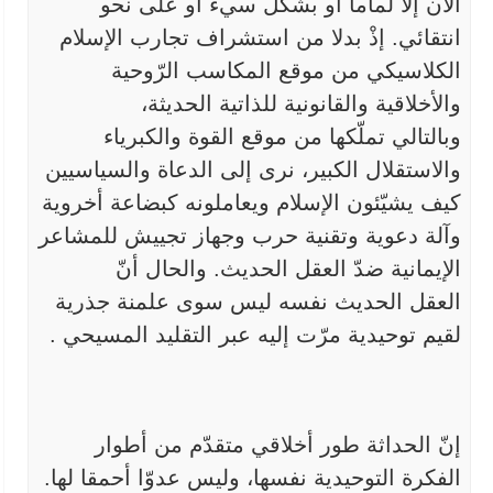
الآن إلاّ لماما أو بشكل
سيء أو على نحو
انتقائي. إذْ بدلا من استشراف تجارب الإسلام
الكلاسيكي من
موقع المكاسب الرّوحية
والأخلاقية والقانونية للذاتية الحديثة،
وبالتالي
تملّكها من موقع القوة والكبرياء
والاستقلال الكبير، نرى إلى الدعاة
والسياسيين
كيف يشيّئون الإسلام ويعاملونه كبضاعة أخروية
وآلة دعوية وتقنية
حرب وجهاز تجييش للمشاعر
الإيمانية ضدّ العقل الحديث. والحال أنّ
العقل
الحديث نفسه ليس سوى علمنة جذرية
لقيم توحيدية مرّت إليه عبر التقليد
المسيحي
.
إنّ الحداثة طور أخلاقي متقدّم من أطوار
الفكرة التوحيدية
نفسها، وليس عدوّا أحمقا لها.