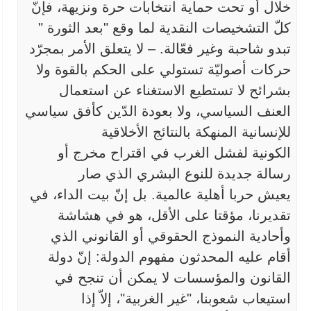
خلال أو تحت حماية
انتخابات حرة ونزيهة، فإنّ
كلّ التشخيصات النقدية لما وقع "بعد الثورة
"
تبدو شاحبة وغير فعّالة. – لا يتعلق الأمر بمجرّد
حركات أصوليّة تستولي على
الحكم بالقوة ولا
بشرائح لا تستطيع الاستغناء عن استعمال
العنف السياسي،
ولا بعودة الدّين كأفق سياسي
للإنسانية المنهكة بالنتائج الأخلاقية
الكونية
لفشل الغرب في اقتراح مخرج أو
رسالة جديدة للنوع البشري الذي صار
يعيش
حربا أهلية عالمية. بل إنّ بيت الداء، في
تقديرنا، مؤقتا على الأقل، هو في
هشاشة
وأحادية النموذج الحقوقي أو القانوني الذي
أقام عليه المحدثون مفهوم
الدولة: إنّ دولة
القانون والمؤسسات لا يمكن أن تنجح في
استيعاب شعوبنا،
"
غير الغربية"، إلاّ إذا