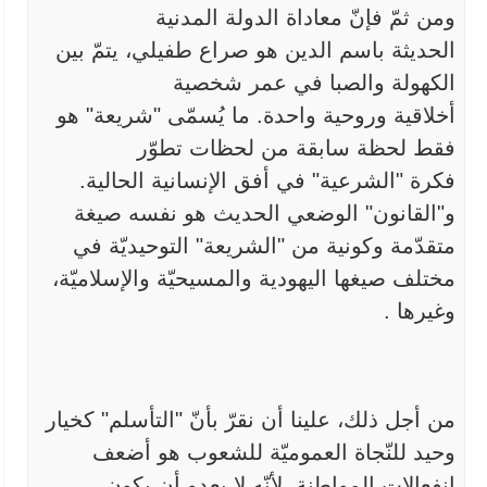
ومن ثمّ فإنّ معاداة الدولة المدنية
الحديثة
باسم الدين هو صراع طفيلي، يتمّ بين
الكهولة والصبا في عمر شخصية
أخلاقية
وروحية واحدة. ما يُسمّى "شريعة" هو
فقط لحظة سابقة من لحظات تطوّر
فكرة
"
الشرعية" في أفق الإنسانية الحالية.
و"القانون" الوضعي الحديث هو نفسه
صيغة
متقدّمة وكونية من "الشريعة" التوحيديّة في
مختلف صيغها اليهودية
والمسيحيّة والإسلاميّة،
وغيرها
.
من أجل ذلك، علينا أن نقرّ بأنّ "التأسلم" كخيار
وحيد للنّجاة
العموميّة للشعوب هو أضعف
انفعالات المواطنة. لأنّه لا يعدو أن يكون