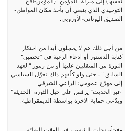
نفسها) إلى منزلة "المؤمن" (المؤمن-الأخ
التوحيدي الذي ينبغي أن يأخذ
مكان المواطن-
الصديق اليوناني-الأوروبي.
من أجل ذلك هم لا يخجلون أبدا من احتكار
كتابة الدستور أو ادعاء
الرغبة في "تحصين"
الثورة من المنقلبين عليها أو من رموز "العهد
السابق
"
،
حتى ولو كلّفهم ذلك تحوّل السياسي
إلى مهرّج عمومي: الراعي الشرقي
"غير
الحديث" يرقص على حبل الثورة "الحديثة"
ويدّعي حماية الآخرة بواسطة
الديمقراطية.
وفجأة دخلت الشعوب في الوقت الضائع