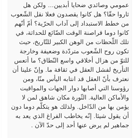
عمومي وصائدي ضحايا أبديين… ولكن هل
ثاروا حقّا؟ هل كانوا يقصدون فعلا
نقل الشّعوب
من خطط الاستبداد إلى آداب الحرّية؟ أمّ أنّهم
كانوا دوما
قراصنة الوقت الضّائع للحداثة، في
تلك اللّحظات من الوهن الكبير للتّاريخ،
حيث
تكون روح الشّعوب متردّدة وضعيفة وخارجة
للتوّ من هزال أخلاقي واسع
النّطاق؟ ما أتعس
التأريخ لفشل العقل في ثقافة ما. وإنّ علينا أن
نعترف
بأنّ العقل قد انتابه اليأس منّا، ومن
رؤوسنا التي أصابها دوار الجهات
والمواقيت
والأماكن العالية. الثّورة مكان شاهق لمن لا
يؤمن بها من
الدّاخل. ولذلك هو يتكلّم دوما دون
أن يقول شيئا. إنّه يخاطب الفراغ الذي
يعد به
جماهير لم يرض عنها أحد إلى حدّ الآن
.