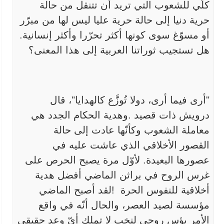
كلّي
للشعوب التي تريد أن تتنقل من حالة
حرية دنيا إلى حالة حرية عليا ليس لها
من مبرّر
أو مسوّغ سوى كونها أكثر تحرّرا وأكثر إنسانية.
هل تستجيب ثوراتنا
العربية إلى هذا المعنى؟
"
أرى فيما أرى، دولا تُوزَّع كالهدايا"، قال
درويش ذات قصيد
.
وهدية الحكام الجدد هي
معاملة الشعوب وكأنّها عادت إلى حالة
القصور
الأخلاقي الذي عاشت عليه في
عصورها البعيدة. لأوّل مرة يصبح الحرص على
غرس
الروح في براثن الماضي أفضل هدية
أخلاقية للنفوس الحرة
!
لقد أصبح الماضي
مؤسسة لصيد العصر، والحال أنّه في واقع
الأمر بؤس روحي
لنخب لا تملك أيّ وعد حقيقي