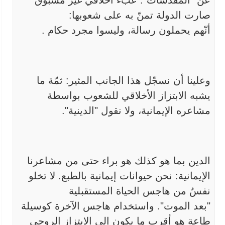
عن
"
المقدّسات". عبء أخلاقي غير مسبوق
صارت الدولة تمنّ به على شعوبها:
أنّهم
يحملون رسالة، وليسوا مجرد حكام
.
وعلينا أن نسجّل هذا الجانب المثير: ثمّة ما
يشبه الابتزاز الأخلاقي للشعوب بواسطة
مشاعره الإيمانية، ولا نقول "الدينية".
الدين بما هو كذلك هو براء حتى من مشاعرنا
الإيمانية: نحن
حيوانات إيمانية بالطبع. لا تخلو
نفسٌ من هاجس الحياة المستقبلية
"بعد
الموت". واستخدام هاجس الآخرة كوسيلة
طاعة هو أقرب ما يكون إلى الابتزاز
الروحي