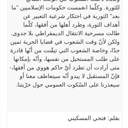
للثورة. وكلّما انغمست
حكومات الإسلاميين "ما
بعد" الثورية في احتكار شرعية التعبير عن
أهداف
الثورة، وطرد أهلها من أفقها، كلّما
طالت مسرحية الانتقال الديمقراطي بلا
جدوى.
ولكن لأنّ وقت الشعوب في قضايا الحرية ثمين
جدّا، وخاصة الشعوب التي
تيقّنت من أنّها قادرة
على طلب المستحيل من نفسها، وأنّه بإمكانها
متى
أرادت أن تطرد أيّ حاكم هووي من أفقها،-
فإنّ المستقبل لا يبدو أنّه
سيتعاطف معنا أو
سيعذرنا على السّكوت العمومي حول حرّيتنا.
بقلم: فتحي المسكيني