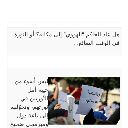
هل عاد الحاكم “الهووي” إلى مكانه؟ أو الثورة
في الوقت الضائع…
ليس
أسوء من
خيبة أمل
الثّوريين في
ثورتهم، وتحوّلهم
إلى باعة دول
ومبرمجي
ضجيج