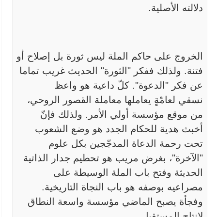
دلالته
الأصلية.
الخروج على حاكم الملة ليس ثورة بل إصلاح أو
فتنة. ولذلك ففكر
"
الثورة" الحديث غريب تماما
عن فكر "الدعوة". كلّ داعية هو واعظ
نسقي
لعامّةٍ يعاملها معاملة القصور الروحي،
من موقع مؤسسة أولي الأمر. ولذلك
فإنّ
أخبث هدية للحكام الجدد هو وضع الشعوب
تحت رحمة الدعاة المدجّجين بكل
علوم
"الآخرة"، بغرض مريب هو تحطيم جدار الذاتية
الحديثة وفتح باب الملة
الوسيطة على
مصراعيه بوصفه هو باب النجاة التاريخية.
وفجأة يصبح الماضي
مؤسسة واسعة النطاق
لإنتاج المستقبل
.