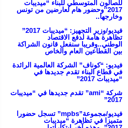
للصالون المتوسطي للبناء “ميديبات
2017″وحضور هام لعارضين من تونس
وخارجها..
فيديو/وزير التجهيز: “ميديبات 2017”
تظاهرة هامة لدفع الاقتصاد
الوطني..وقريبا سنفعل قانون الشراكة
بين القطاعين العام والخاص
فيديو: “كوناف” الشركة العالمية الرائدة
في قطاع البناء تقدم جديدها في
“ميديبات 2017”
شركة “ami” تقدم جديدها في “ميديبات
2017”
فيديو/مجموعة”mpbs” تسجل حضورا
متميزا في تظاهرة “ميديبات
2017”..وهذه آخر ابتكاراتها..