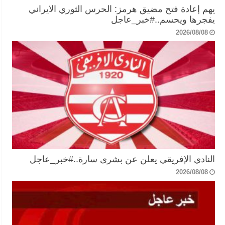
يهم إعادة فتح مضيق هرمز: الحرس الثوري الايراني
يفجرها ويحسم..#خبر_عاجل
2026/08/08
النادي الإفريقي يعلن عن بشرى سارة..#خبر_عاجل
2026/08/08