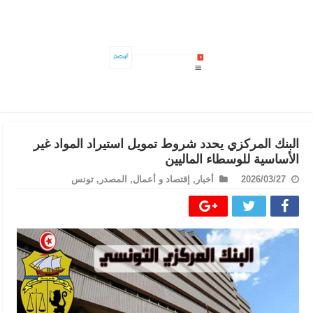
يهم إعادة فتح مضيق هرمز: الحرس الثوري الايراني يفجرها ويحسم..#خبر_عاجل
البنك المركزي يحدد شروط تمويل استيراد المواد غير
الأساسية للوسطاء الماليين
2026/03/27
أخبار
,
إقتصاد و أعمال
,
المصدر
,
تونس