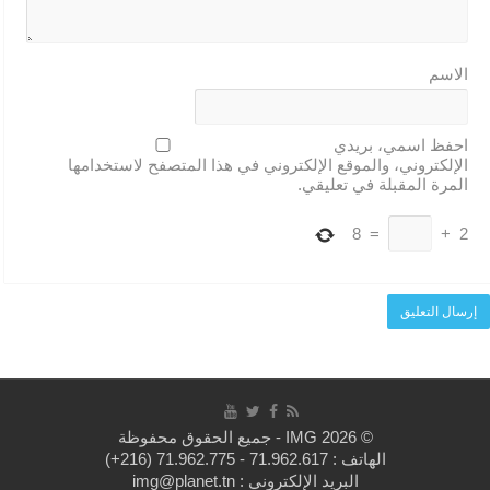
الاسم
احفظ اسمي، بريدي
الإلكتروني، والموقع الإلكتروني في هذا المتصفح لاستخدامها
المرة المقبلة في تعليقي.
8
=
+
2
© 2026 IMG - جميع الحقوق محفوظة
الهاتف :
(+216) 71.962.775 - 71.962.617
البريد الإلكتروني : img@planet.tn