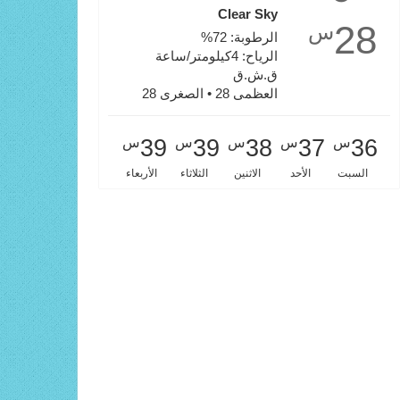
Clear Sky
28
س
الرطوبة: 72%
الرياح: 4كيلومتر/ساعة
ق.ش.ق‎
العظمى 28 • الصغرى 28
س
س
س
س
س
39
39
38
37
36
السبت
الأحد
الاثنين
الثلاثاء
الأربعاء