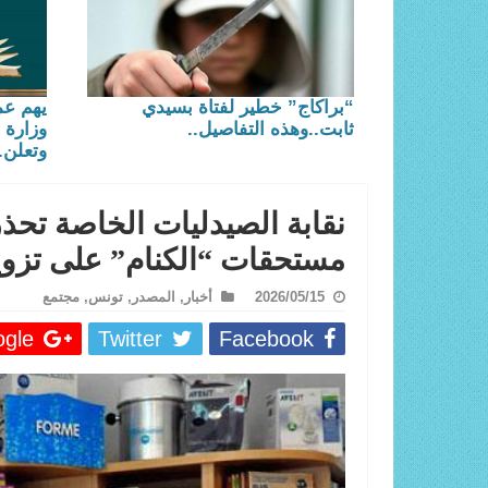
“براكاج” خطير لفتاة بسيدي
يهم عم
ثابت..وهذه التفاصيل..
وزارة 
وتعلن.
نقابة الصيدليات الخاصة تح
مستحقات “الكنام” على تزويد
2026/05/15
أخبار
,
المصدر
,
تونس
,
مجتمع
le +
Twitter
Facebook