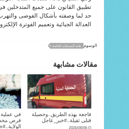
تطبيق القانون على جميع المتدخلين في 
حد لما وصفته بأشكال الفوضى والتهرب من
العدالة الجبائية وتعميم الفوترة الإلكت
الوسوم
نقابة الصيدليات الخاصة
مقالات مشابهة
فاجعة بهذه الطريق..وحصيلة
قتلى ثقيلة..#خبر_عاجل
قرص مخدر
الولاية..#
2026/08/06