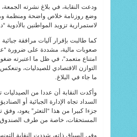
ودعت النقابة، في بلاغ نشرته الجمعة،
وضع روزنامة خلاص واضحة ومنظمة وملز
لاستمرارية تزويد المواطنين بالأدوية 
كما طالبت بإقرار آليات مرافقة جبائية و
صعوبات مالية، مشددة على ضرورة “عدم
امتناع متعمد”، في ظل ما اعتبرته ضغوطا
التوازن الاقتصادي للصيدليات، وتنعكس
ما جاء في البلاغ.
وأكدت النقابة أن عددا من الصيدليات
السداد تجاه الإدارة الجبائية أو الصناد
جزءا كبيرا من هذا “التعثر” يعود، وفق 
المستحقات، خاصة من طرف الصندوق ال
وفي السياق ذاته، شددت النقابة التون