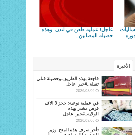
ساليات
عاجل/ عملية طعن في لندن..وهذه
ورة
حصيلة المصابين..
الأخيرة
فاجعة بهذه الطريق..وحصيلة قتلى
ثقيلة..#خبر_عاجل
2026/08/06
في عملية نوعية: حجز 3 الاف
قرص مخدر بهذه
الولاية..#خبر_عاجل
2026/08/06
تأخر صرف هذه المنح..وزير