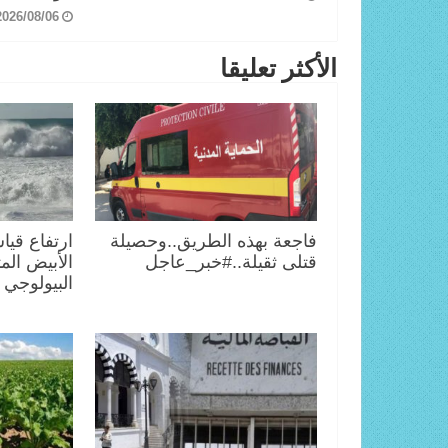
2026/08/06
الأكثر تعليقا
فاجعة بهذه الطريق..وحصيلة
ارتفاع قيا
قتلى ثقيلة..#خبر_عاجل
الأبيض الم
البيولوجي