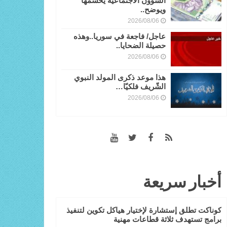
الشؤون الاجتماعية يحسمها
ويوضح..
2026/08/06
عاجل/ فاجعة في سوريا..وهذه
حصيلة الضحايا..
2026/08/06
هذا موعد ذكرى المولد النبوي
الشّريف فلكيّا…
2026/08/06
أخبار سريعة
كوناكت تطلق إستشارة لإختيار هياكل تكوين لتنفيذ
برامج تستهدف ثلاثة قطاعات مهنية