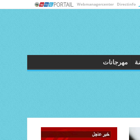
Webmanagercenter
Directinfo
نولوجيا
ثقافة
رياضة
مهرجانات