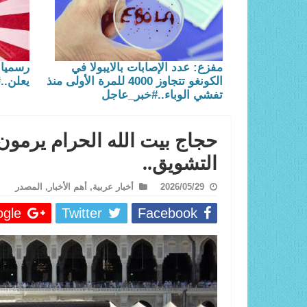
مفزع: عدد الإصابات بالايبولا في
رسميا.
الكونغو تتجاوز 4000 للمرة الأولى منذ
يعلن..
تفشي الوباء..#خبر_عاجل
حجاج بيت الله الحرام يرمون 
التشويق..
2026/05/29
أخبار عربية
,
أهم الأخبار
,
المصدر
le +
Twitter
Facebook