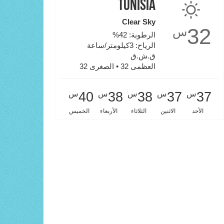
Tunisia
Clear Sky
32
س
الرطوبة: 42%
الرياح: 3كيلومتر/ساعة
ق.ش.ق‎
العظمى 32 • الصغرى 32
س
س
س
س
س
40
38
38
37
37
الأحد
الاثنين
الثلاثاء
الأربعاء
الخميس