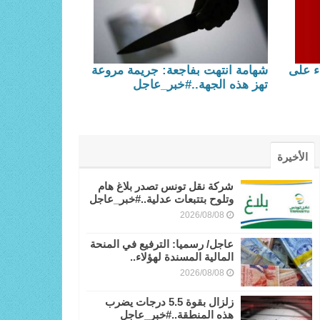
ء على
شهامة انتهت بفاجعة: جريمة مروعة
تهز هذه الجهة..#خبر_عاجل
الأخيرة
شركة نقل تونس تصدر بلاغ هام
وتلوح بتتبعات عدلية..#خبر_عاجل
2026/08/08
عاجل/ رسميا: الترفيع في المنحة
المالية المسندة لهؤلاء..
2026/08/08
زلزال بقوة 5.5 ⁠درجات يضرب
هذه المنطقة..#خبر_عاجل