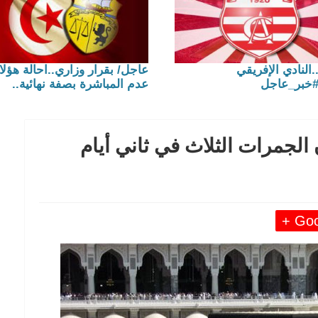
.النادي الإفريقي
عاجل/ بقرار وزاري..احالة هؤلا
#خبر_عاجل
عدم المباشرة بصفة نهائية..
الجمرات الثلاث في ثاني أيام
Goog