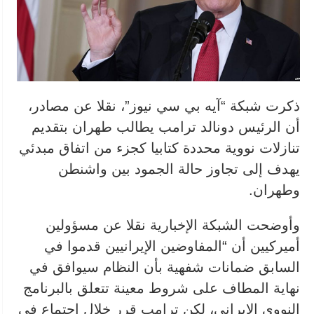
ذكرت شبكة “آيه بي سي نيوز”، نقلا عن مصادر،
أن الرئيس دونالد ترامب يطالب طهران بتقديم
تنازلات نووية محددة كتابيا كجزء من اتفاق مبدئي
يهدف إلى تجاوز حالة الجمود بين واشنطن
وطهران.
وأوضحت الشبكة الإخبارية نقلا عن مسؤولين
أميركيين أن “المفاوضين الإيرانيين قدموا في
السابق ضمانات شفهية بأن النظام سيوافق في
نهاية المطاف على شروط معينة تتعلق بالبرنامج
النووي الإيراني، لكن ترامب قرر خلال اجتماع في