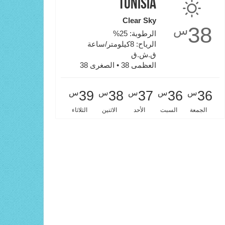
Tunisia
Clear Sky
38
س
الرطوبة: 25%
الرياح: 8كيلومتر/ساعة
ق.ش.ق‎
العظمى 38 • الصغرى 38
س
س
س
س
س
39
38
37
36
36
الجمعة
السبت
الأحد
الاثنين
الثلاثاء