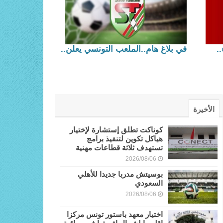
.
في بلاغ هام..الملعب التونسي يعلن..
الأخيرة
كوناكت تطلق إستشارة لإختيار
هياكل تكوين لتنفيذ برامج
تستهدف ثلاثة قطاعات مهنية
2026/08/06
بوسيتش مدربا جديدا للأهلي
السعودي
2026/08/06
اختيار معهد باستور تونس مركزا