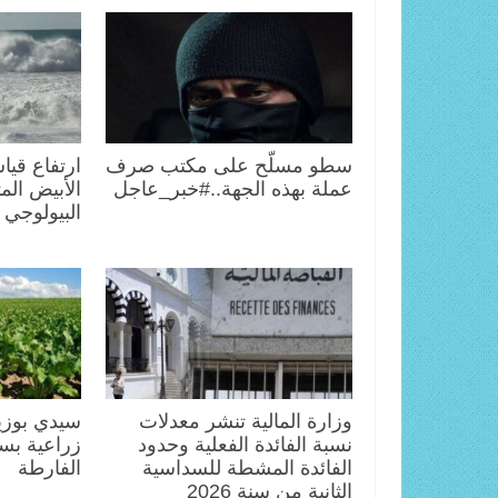
سطو مسلّح على مكتب صرف
ارتفاع قيا
عملة بهذه الجهة..#خبر_عاجل
الأبيض الم
البيولوجي
وزارة المالية تنشر معدلات
سيدي بوزي
نسبة الفائدة الفعلية وحدود
زراعية بس
الفائدة المشطة للسداسية
الفارطة
الثانية من سنة 2026