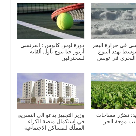
سي في حرارة البحر
دورة لوس كابوس : الفرنسي
توسط يهدد التنوع
أرتور جيا يتوج بأول ألقابه
 البحري في تونس
للمحترفين
د: تضرّر مساحات
وزير التجهيز يدعو الى التسريع
بب موجة الحر
في استكمال منصة الكراء
المملّك للمساكن الاجتماعية