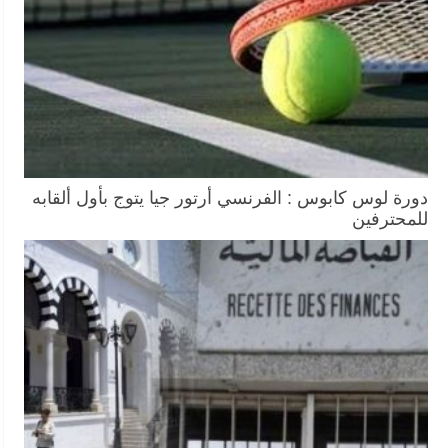
دورة لوس كابوس : الفرنسي أرتور جيا يتوج بأول ألقابه
للمحترفين