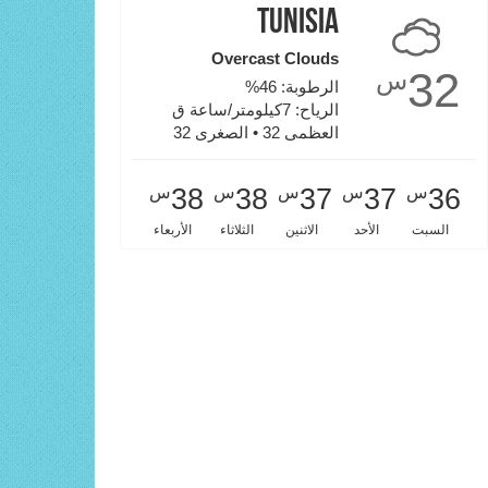
Tunisia
Overcast Clouds
32
س
الرطوبة: 46%
الرياح: 7كيلومتر/ساعة ق
العظمى 32 • الصغرى 32
س
س
س
س
س
38
38
37
37
36
السبت
الأحد
الاثنين
الثلاثاء
الأربعاء