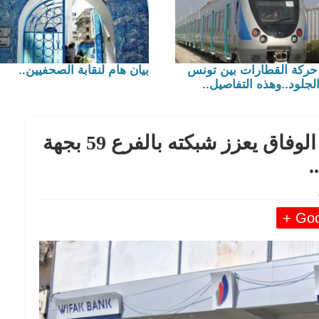
حركة القطارات بين تونس
بيان هام لنقابة الصحفيين..
لجلود..وهذه التفاصيل..
في طفرة توسع جديدة.. بنك الوفاق يعزز شبكته بالفرع 59 بجهة
Goog