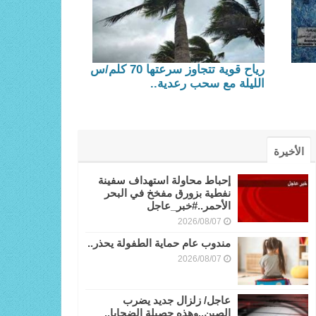
رياح قوية تتجاوز سرعتها 70 كلم/س
الليلة مع سحب رعدية..
الأخيرة
إحباط محاولة استهداف سفينة
نفطية بزورق مفخخ في البحر
الأحمر..#خبر_عاجل
2026/08/07
مندوب عام حماية الطفولة يحذر..
2026/08/07
عاجل/ زلزال جديد يضرب
الصين..وهذه حصيلة الضحايا..