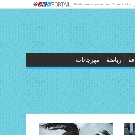
Webmanagercenter
Directinfo
فة
رياضة
مهرجانات