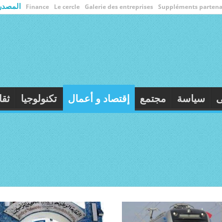
المصدر
Finance
Le cercle
Galerie des entreprises
Suppléments partena
ى
سياسة
مجتمع
إقتصاد و أعمال
تكنولوجيا
ثقا