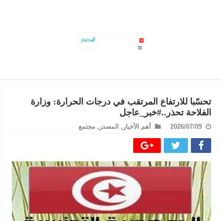
في عملية نوعية: حجز 3 الاف قرص مخدر بهذه الولاية..#خبر_عاجل
تحسّبا للارتفاع المرتقب في درجات الحرارة: وزارة
الفلاحة تحذر..#خبر_عاجل
2026/07/09
أهم الأخبار
,
المصدر
,
مجتمع