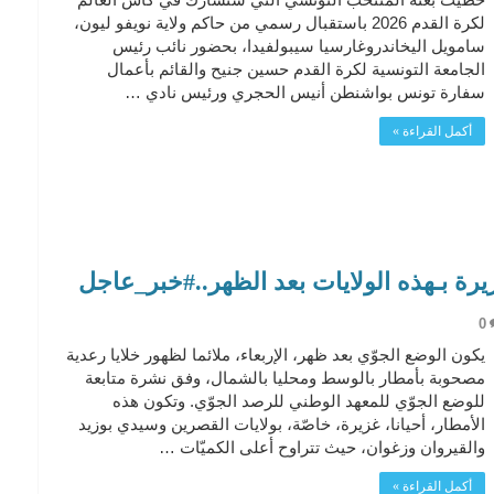
لكرة القدم 2026 باستقبال رسمي من حاكم ولاية نويفو ليون،
سامويل اليخاندروغارسيا سيبولفيدا، بحضور نائب رئيس
الجامعة التونسية لكرة القدم حسين جنيح والقائم بأعمال
سفارة تونس بواشنطن أنيس الحجري ورئيس نادي …
أكمل القراءة »
زيرة بـهذه الولايات بعد الظهر..#خبر_عاجل
0
يكون الوضع الجوّي بعد ظهر، الإربعاء، ملائما لظهور خلايا رعدية
مصحوبة بأمطار بالوسط ومحليا بالشمال، وفق نشرة متابعة
للوضع الجوّي للمعهد الوطني للرصد الجوّي. وتكون هذه
الأمطار، أحيانا، غزيرة، خاصّة، بولايات القصرين وسيدي بوزيد
والقيروان وزغوان، حيث تتراوح أعلى الكميّات …
أكمل القراءة »