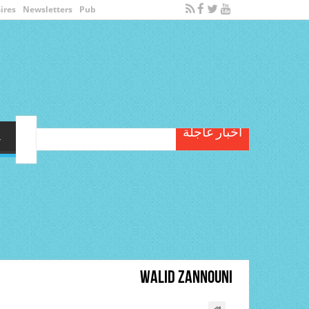
ires
Newsletters
Pub
أخبار عاجلة
الأولى
سياسة
مج
Walid Zannouni