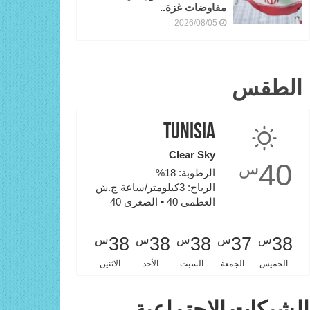
مفاوضات غزة..
2026/08/05
الطقس
Tunisia
Clear Sky
40
س
الرطوبة: 18%
الرياح: 3كيلومتر/ساعة ج.ش
العظمى 40 • الصغرى 40
س
س
س
س
س
38
38
38
37
38
الخميس
الجمعة
السبت
الأحد
الاثنين