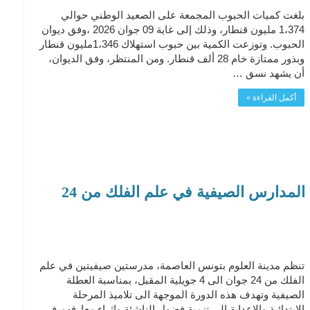
بلغت كميات الحبوب المجمعة على الصعيد الوطني حوالي
1،374 مليون قنطار، وذلك إلى غاية 09 جوان 2026 ،وفق ديوان
الحبوب. وتوزعت الكمية بين حبوب استهلاك 1،346مليون قنطار
وبذور ممتازة خام 28 ألف قنطار. ومن المنتظر، وفق الديوان،
أن يشهد نسق …
أكمل القراءة »
مدينة العلوم بتونس تعلن عن اطلاق المدارس الصيفية في علم الفلك من 24
تنظم مدينة العلوم بتونس العاصمة، مدرستين صيفيتين في علم
الفلك من 24 جوان الى 4 جويلية المقبل، بمناسبة العطلة
الصيفية وتهدف هذه الدورة الموجهة الى تلاميذ المرحلة
الابتدائية والاعداية إلى تنمية فضول الناشئة وإثراء معارفهم في