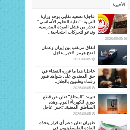
الأخيرة
عاجل/ تصعيد نقابي بوجه وزارة
التربية: “نقابة التعليم الأساسي”
تحذر من فشل العودة المدرسية
وتدعو لتحركات احتجاجية..
2026/08/05
اتفاق مرتقب بين إيران وعمان
لفتح هرمز..#خبر_عاجل
2026/08/05
عاجل/ هذا ما قرره القضاء في
حق المعتدين على شواهد قبور
زعماء وطنيين بالجلاز..
2026/08/05
تنبيه: “الستاغ” تعلن عن قطع
دوري للكهرباء اليوم..وهذه
المناطق المعنية..#خبر_عاجل
2026/08/05
طهران تعلن دعم أي قرار يتخذه
القادة الفلسطينيون في