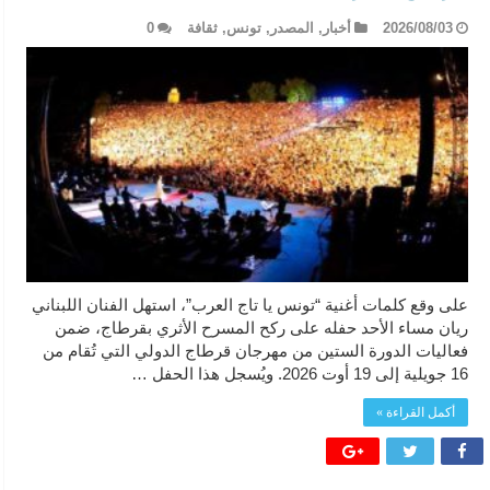
2026/08/03
أخبار
,
المصدر
,
تونس
,
ثقافة
0
على وقع كلمات أغنية “تونس يا تاج العرب”، استهل الفنان اللبناني
ريان مساء الأحد حفله على ركح المسرح الأثري بقرطاج، ضمن
فعاليات الدورة الستين من مهرجان قرطاج الدولي التي تُقام من
16 جويلية إلى 19 أوت 2026. ويُسجل هذا الحفل …
أكمل القراءة »