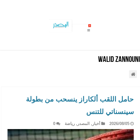
سليانة: جهود متواصلة للسيطرة على حريق جبل المرقب بالكر
Walid Zannouni
حامل اللقب ألكاراز ينسحب من بطولة
سينسناتي للتنس
2026/08/05
أخبار
,
المصدر
,
رياضة
0