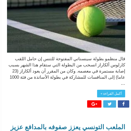
قال منظمو ​بطولة سينسناتي المفتوحة للتنس ‌إن ‌حامل اللقب
كارلوس ألكاراز انسحب من البطولة التي ستقام ⁠هذا الشهر بسبب
إصابة مستمرة في معصمه. وكان من ​المقرر أن يعود ألكاراز (23
عاما) ⁠إلى المنافسات للمشاركة في بطولة الأساتذة من فئة ⁠1000
…
أكمل القراءة »
الملعب التونسي يعزز صفوفه بالمدافع عزيز